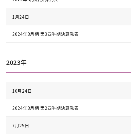
1月24日
2024年3月期 第3四半期決算発表
2023年
10月24日
2024年3月期 第2四半期決算発表
7月25日