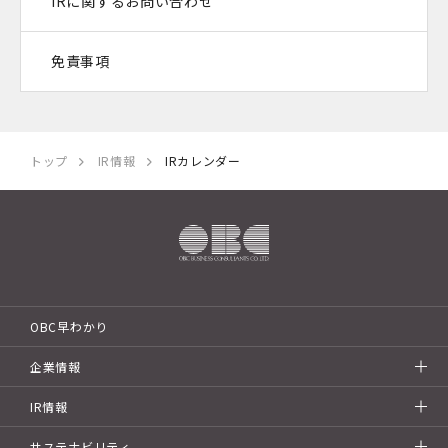
IRに関するお問い合わせ
免責事項
トップ
IR情報
IRカレンダー
OBC早わかり
企業情報
IR情報
サステナビリティ