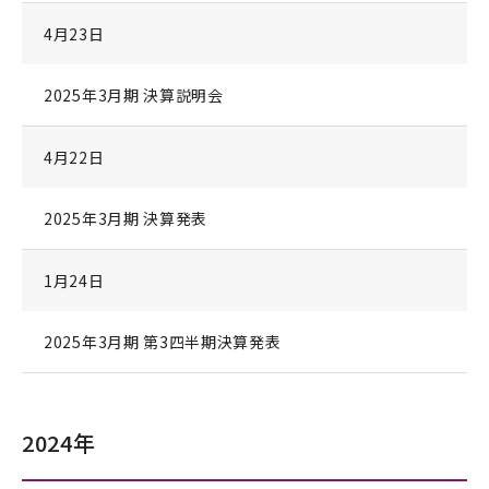
4月23日
2025年3月期 決算説明会
4月22日
2025年3月期 決算発表
1月24日
2025年3月期 第3四半期決算発表
2024年