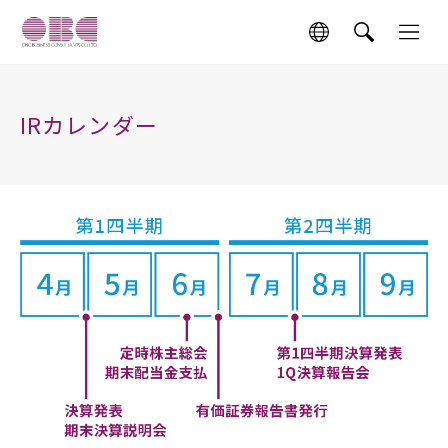
IRカレンダー