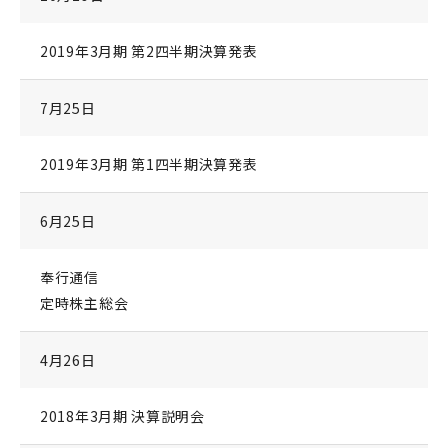
2019年3月期 第2四半期決算発表
7月25日
2019年3月期 第1四半期決算発表
6月25日
奉行通信
定時株主総会
4月26日
2018年3月期 決算説明会