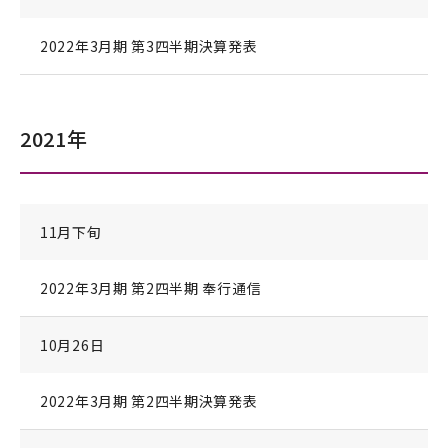
2022年3月期 第3四半期決算発表
2021年
11月下旬
2022年3月期 第2四半期 奉行通信
10月26日
2022年3月期 第2四半期決算発表