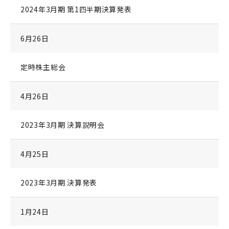
2024年3月期 第1四半期決算発表
6月26日
定時株主総会
4月26日
2023年3月期 決算説明会
4月25日
2023年3月期 決算発表
1月24日