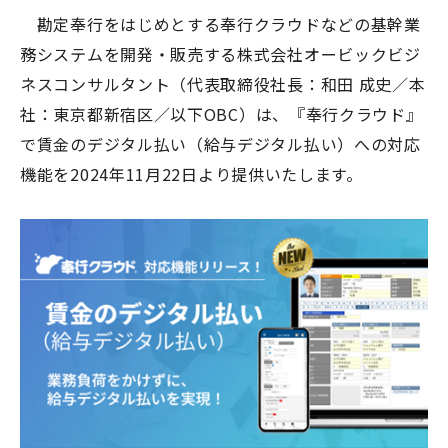
勘定奉行をはじめとする奉行クラウドなどの基幹業
務システムを開発・販売する株式会社オービックビジ
ネスコンサルタント（代表取締役社長：和田 成史／本
社：東京都新宿区／以下
OBC
）は、『奉行クラウド』
で賃金のデジタル払い（給与デジタル払い）への対応
機能を
2024
年
11
月
22
日より提供いたします。