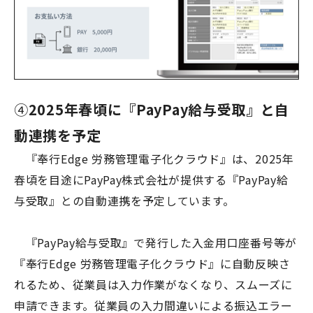
④
2025年春頃に『PayPay給与受取』と自
動連携を予定
『奉行
Edge
労務管理電子化クラウド』は、
2025
年
春頃を目途に
PayPay
株式会社が提供する『
PayPay
給
与受取』との自動連携を予定しています。
『
PayPay
給与受取』で発行した入金用口座番号等が
『奉行
Edge
労務管理電子化クラウド』に自動反映さ
れるため、従業員は入力作業がなくなり、スムーズに
申請できます。従業員の入力間違いによる振込エラー