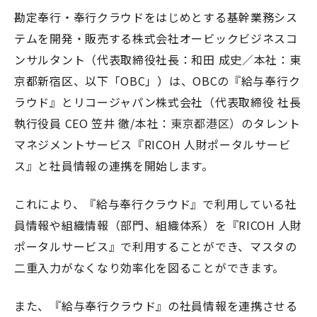
勘定奉行・奉行クラウドをはじめとする基幹業務シス
テムを開発・販売する株式会社オービックビジネスコ
ンサルタント（代表取締役社長：和田 成史／本社：東
京都新宿区、以下「
OBC
」）は、
OBC
の『給与奉行ク
ラウド』とリコージャパン株式会社（代表取締役 社長
執行役員
CEO
笠井 徹
/
本社：
東京都港区）
のタレント
マネジメントサービス『
RICOH
人財ポータルサービ
ス』と社員情報の連携を開始します。
これにより、『給与奉行クラウド』で利用している社
員情報や組織情報（部門、組織体系）を『
RICOH
人財
ポータルサービス』で利用することができ、マスタの
二重入力がなくなり効率化を図ることができます。
また、『給与奉行クラウド』の社員情報を連携させる