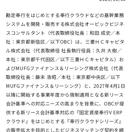
勘定奉行をはじめとする奉行クラウドなどの基幹業務
システムを開発・販売する株式会社オービックビジネ
スコンサルタント（代表取締役社長：和田 成史／本
社：東京都新宿区／以下OBC）は、三菱ＨＣキャピタ
ル株式会社（代表取締役 社長執行役員：久井 大樹／
本社：東京都千代田区／以下三菱ＨＣキャピタル）お
よびMUFGファイナンス＆リーシング株式会社（代表
取締役社長：藤末 浩昭／本社：東京都中央区／以下
MUFGファイナンス＆リーシング）と、2027年4月1日
以降に開始する事業年度から強制適用となる新リース
会計基準への対応ニーズの高まりを背景に、OBCが提
供する新リース会計基準対応の『固定資産奉行V ERP
クラウド』をはじめとする『奉行クラウドシリーズ』
の販売拡大を目的としたビジネスマッチング契約を締