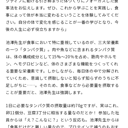
クティブに動ける引き締まった体づくりにフォーカスした食
事法をお伝えします。ぜひ、これから学ぶことを実践し、食
事によって体が本当に変わるということを体験してみてくだ
さい。自分の体で変化を感じることが一番の学びとなり、今
後の人生に必ず役立ちますから」
池澤先生が食事において特に重視しているのが、三大栄養素
の一つ「タンパク質」。肉や魚などに含まれるタンパク質
は、体の構成成分として15%〜20％を占め、筋肉やホルモ
ン、ヘモグロビンなど、体のさまざまな機能をつくってくれ
る重要な栄養素です。しかしながら、毎日体の中で分解され
ていくため、意識して摂取しないと知らず知らずのうちに不
足しがちに……。そのため、食事などから必要量を摂取する
ことが重要だと、池澤先生は強調します。
1日に必要なタンパク質の摂取量は約70gですが、実はこれ、
卵11個分、豆腐3丁分に相当する量なのだとか！ 参加した社
員からは「え？こんなに？」という反応も。池澤先生からは
「食事だけだと難しい量なので、プロテインで補うのもおす