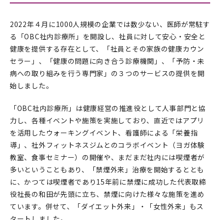
2022年４月に1000人規模の企業では数少ない、医師が常駐す
る「OBC社内診療所」を開設し、社員に対して安心・安全と
健康を提供する存在として、「社員とその家族の健康カウン
セラー」、「健康の問題に向き合う診療機関」、「予防・未
病への取り組みを行う専門家」の３つのサービスの提供を開
始しました。
「OBC社内診療所」は健康経営の推進役として人事部門と協
力し、各種イベントや施策を実施しており、直近ではアプリ
を活用したウォーキングイベント、看護師による「栄養指
導」、社外フィットネスジムとのコラボイベント（ヨガ体験
教室、食事セミナー）の開催や、まだまだ社内には喫煙者が
多いということもあり、「禁煙外来」治療を開始するととも
に、かつては喫煙者であり15年前に禁煙に成功した代表取締
役社長の和田が先頭に立ち、禁煙に向けた様々な施策を進め
ています。併せて、「ダイエット外来」・「女性外来」もス
タートしました。