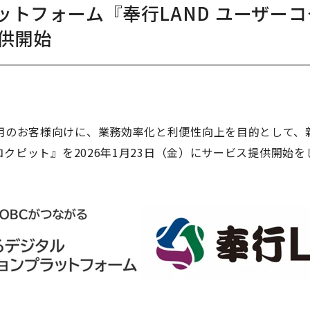
トフォーム『奉行LAND ユーザーコク
供開始
用のお客様向けに、業務効率化と利便性向上を目的として、
コクピット
』
を
2026
年
1
月
23
日（金）にサービス提供開始を