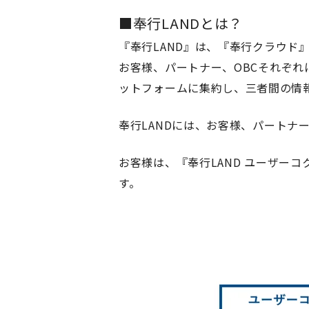
■奉行LANDとは？
『
奉行
LAND』
は、
『
奉行クラウド
お客様、パートナー、
OBC
それぞれ
ットフォームに集約し、三者間の情
奉行
LAND
には、お客様、パートナ
お客様は、
『
奉行
LAND
ユーザーコ
す。