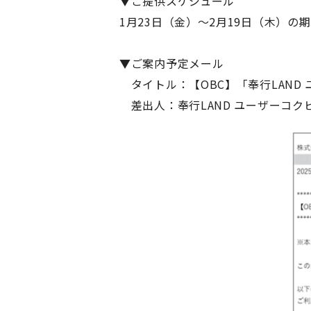
▼ご提供スケジュール
1
月
23
日（金）～
2
月
19
日（木）
の期
▼ご案内予定メール
タイトル：
【OBC】
「奉行
LAND
差出人：
奉行
LAND
ユーザーコク