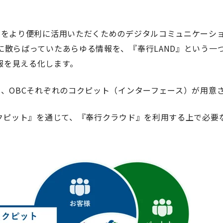
』
をより便利に活用いただくためのデジタルコミュニケーショ
に散らばっていたあらゆる情報を、
『
奉行
LAND』
という一
報を見える化します。
ー、
OBC
それぞれのコクピット（インターフェース）が用意
クピット
』
を通じて、
『
奉行クラウド
』
を利用する上で必要