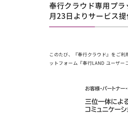
奉行クラウド専用プラッ
月23日よりサービス提
このたび、
『
奉行クラウド
』
をご利
ットフォーム
『
奉行
LAND
ユーザー