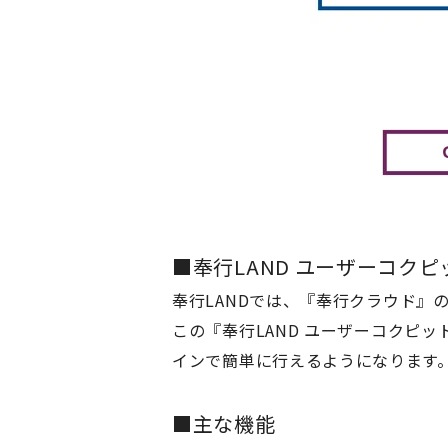
■奉行LAND ユーザーコク
奉行
LAND
では、
『
奉行クラウド
』
この
『
奉行
LAND
ユーザーコクピッ
インで簡単に行えるようになります
■主な機能